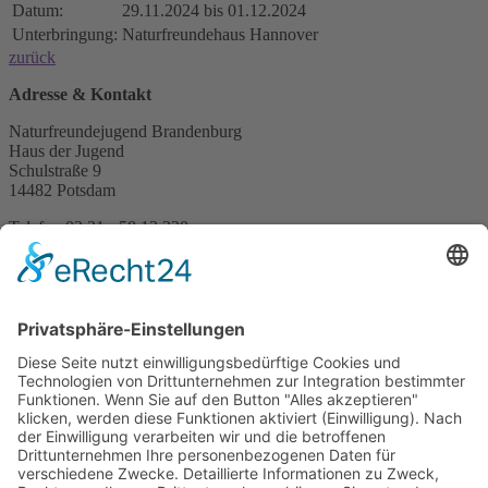
Datum:
29.11.2024 bis 01.12.2024
Unterbringung:
Naturfreundehaus Hannover
zurück
Adresse & Kontakt
Naturfreundejugend Brandenburg
Haus der Jugend
Schulstraße 9
14482 Potsdam
Telefon 03 31 - 58 13 220
Telefax 03 21 - 21 47 55 74
b
r
a
n
d
e
n
b
u
r
g@
n
a
t
u
r
f
r
e
u
n
d
e
j
u
g
e
n
d
.
d
e
Info & Service
Über Uns
Vor Ort
Impressum
Datenschutz
Geschäftsbedingungen
Reisebedingungen