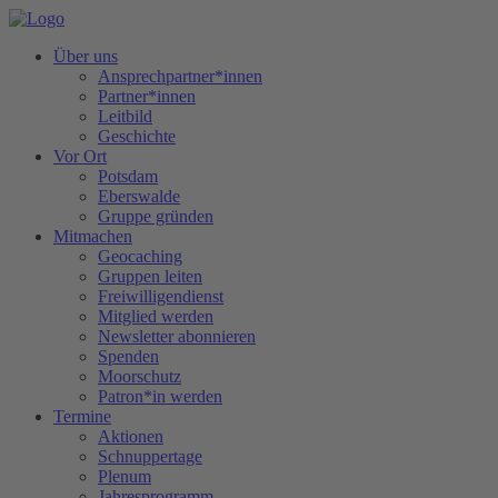
Über uns
Ansprechpartner*innen
Partner*innen
Leitbild
Geschichte
Vor Ort
Potsdam
Eberswalde
Gruppe gründen
Mitmachen
Geocaching
Gruppen leiten
Freiwilligendienst
Mitglied werden
Newsletter abonnieren
Spenden
Moorschutz
Patron*in werden
Termine
Aktionen
Schnuppertage
Plenum
Jahresprogramm