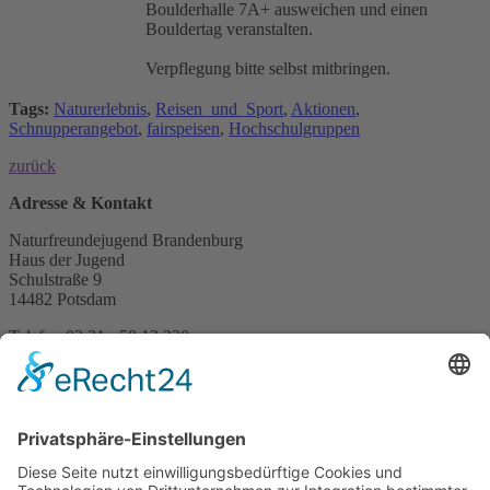
Boulderhalle 7A+ ausweichen und einen
Bouldertag veranstalten.
Verpflegung bitte selbst mitbringen.
Tags:
Naturerlebnis
,
Reisen_und_Sport
,
Aktionen
,
Schnupperangebot
,
fairspeisen
,
Hochschulgruppen
zurück
Adresse & Kontakt
Naturfreundejugend Brandenburg
Haus der Jugend
Schulstraße 9
14482 Potsdam
Telefon 03 31 - 58 13 220
Telefax 03 21 - 21 47 55 74
b
r
a
n
d
e
n
b
u
r
g@
n
a
t
u
r
f
r
e
u
n
d
e
j
u
g
e
n
d
.
d
e
Info & Service
Über Uns
Vor Ort