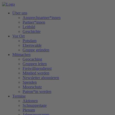
Über uns
Ansprechpartner*innen
Partner*innen
Leitbild
Geschichte
Vor Ort
Potsdam
Eberswalde
Gruppe gründen
Mitmachen
Geocaching
Gruppen leiten
Freiwilligendienst
Mitglied werden
Newsletter abonnieren
Spenden
Moorschutz
Patron*in werden
Termine
Aktionen
Schnuppertage
Plenum
Jahresprogramm