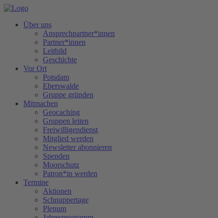
Über uns
Ansprechpartner*innen
Partner*innen
Leitbild
Geschichte
Vor Ort
Potsdam
Eberswalde
Gruppe gründen
Mitmachen
Geocaching
Gruppen leiten
Freiwilligendienst
Mitglied werden
Newsletter abonnieren
Spenden
Moorschutz
Patron*in werden
Termine
Aktionen
Schnuppertage
Plenum
Jahresprogramm