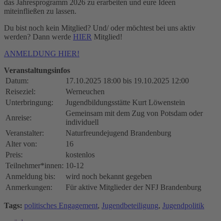
das Jahresprogramm 2026 zu erarbeiten und eure Ideen
miteinfließen zu lassen.
Du bist noch kein Mitglied? Und/ oder möchtest bei uns aktiv
werden? Dann werde
HIER
Mitglied!
ANMELDUNG HIER!
Veranstaltungsinfos
Datum:
17.10.2025 18:00 bis 19.10.2025 12:00
Reiseziel:
Werneuchen
Unterbringung:
Jugendbildungsstätte Kurt Löwenstein
Gemeinsam mit dem Zug von Potsdam oder
Anreise:
individuell
Veranstalter:
Naturfreundejugend Brandenburg
Alter von:
16
Preis:
kostenlos
Teilnehmer*innen:
10-12
Anmeldung bis:
wird noch bekannt gegeben
Anmerkungen:
Für aktive Mitglieder der NFJ Brandenburg
Tags:
politisches Engagement
,
Jugendbeteiligung
,
Jugendpolitik