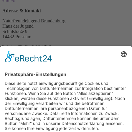
zurück
Adresse & Kontakt
Naturfreundejugend Brandenburg
Haus der Jugend
Schulstraße 9
14482 Potsdam
Telefon 03 31 - 58 13 220
Telefax 03 21 - 21 47 55 74
b
r
a
n
d
e
n
b
u
r
g@
n
a
t
u
r
f
r
e
u
n
d
e
j
u
g
e
n
d
.
d
e
Info & Service
Über Uns
Vor Ort
Impressum
Datenschutz
Geschäftsbedingungen
Reisebedingungen
Mitmachen
Geocaching