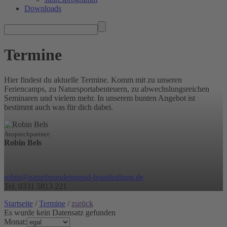
Downloads
Termine
Hier findest du aktuelle Termine. Komm mit zu unseren
Feriencamps, zu Natursportabenteuern, zu abwechslungsreichen
Seminaren und vielem mehr. In unserem bunten Angebot ist
bestimmt auch was für dich dabei.
Ansprechpartner:
Robin Bels
r
o
b
i
n
n
a
t
u
r
f
r
e
u
n
d
e
j
u
g
e
n
d
-
b
r
a
n
d
e
n
b
u
r
g
.
d
e
Tel. 0331 5813 221
Startseite
/
Termine
/
zurück
Es wurde kein Datensatz gefunden
Monat: