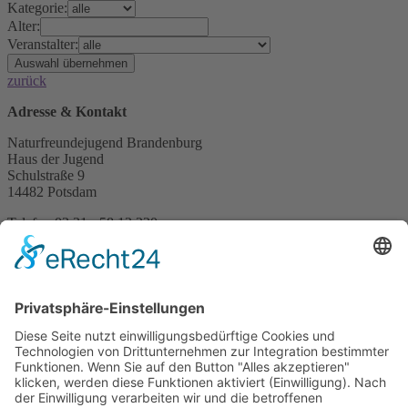
Kategorie:
Alter:
Veranstalter:
zurück
Adresse & Kontakt
Naturfreundejugend Brandenburg
Haus der Jugend
Schulstraße 9
14482 Potsdam
Telefon 03 31 - 58 13 220
Telefax 03 21 - 21 47 55 74
b
r
a
n
d
e
n
b
u
r
g@
n
a
t
u
r
f
r
e
u
n
d
e
j
u
g
e
n
d
.
d
e
Info & Service
Über Uns
Vor Ort
Impressum
Datenschutz
Geschäftsbedingungen