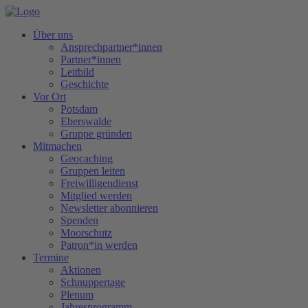
Über uns
Ansprechpartner*innen
Partner*innen
Leitbild
Geschichte
Vor Ort
Potsdam
Eberswalde
Gruppe gründen
Mitmachen
Geocaching
Gruppen leiten
Freiwilligendienst
Mitglied werden
Newsletter abonnieren
Spenden
Moorschutz
Patron*in werden
Termine
Aktionen
Schnuppertage
Plenum
Jahresprogramm